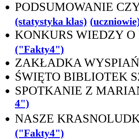
PODSUMOWANIE CZY
(statystyka klas)
(
uczniowie
KONKURS WIEDZY O
("Fakty4")
ZAKŁADKA WYSPIA
ŚWIĘTO BIBLIOTEK
SPOTKANIE Z MARI
4")
NASZE KRASNOLUDK
("Fakty4")