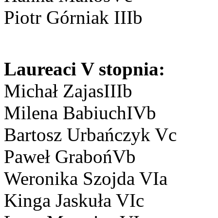
Piotr Górniak IIIb
Laureaci V stopnia:
Michał ZajasIIIb
Milena BabiuchIVb
Bartosz Urbańczyk Vc
Paweł GrabońVb
Weronika Szojda VIa
Kinga Jaskuła VIc