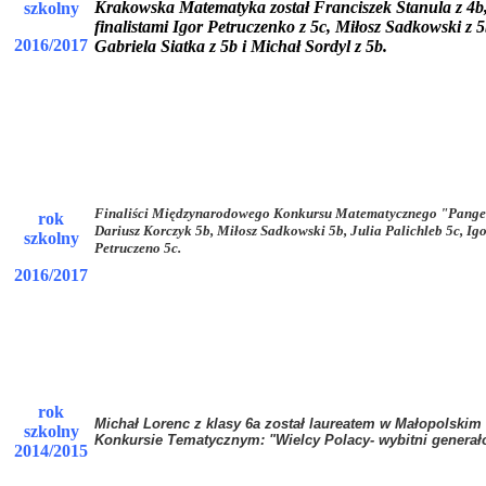
Krakowska Matematyka został Franciszek Stanula z 4b
szkolny
finalistami Igor Petruczenko z 5c, Miłosz Sadkowski z 5
2016/2017
Gabriela Siatka z 5b i Michał Sordyl z 5b.
Finaliści Międzynarodowego Konkursu Matematycznego "Pange
rok
Dariusz Korczyk 5b, Miłosz Sadkowski 5b, Julia Palichleb 5c, Ig
szkolny
Petruczeno 5c.
2016/2017
rok
Michał Lorenc z klasy 6a został laureatem w Małopolskim
szkolny
Konkursie Tematycznym: "Wielcy Polacy- wybitni generał
2014/2015