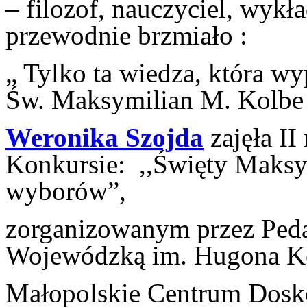
– filozof, nauczyciel, wykł
przewodnie brzmiało :
„ Tylko ta wiedza, która w
Św. Maksymilian M. Kolbe
Weronika Szojda
zajęła I
Konkursie: ,,Święty Maksy
wybor
ów”,
zorganizowanym przez Peda
Wojew
ódzką im. Hugona Ko
Małopolskie Centrum Dosko