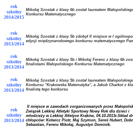
rok
Mikołaj Szostak z klasy 6b został laureatem Małopolskieg
szkolny
Konkursu Matematycznego
2014/2015
rok
Mikołaj Szostak z klasy 5b
zdobył II miejsce w I ogólnopo
szkolny
edycji międzynarodowego konkursu matematycznego Pa
2013/2014
rok
Mikołaj Szostak z klasy 5b i Mikołaj Ferenc z klasy 6b zost
szkolny
finalistami Małopolskiego Konkursu Matematycznego
2013/2014
rok
Mikołaj Szostak z klasy 5b został laureatem Małopolskieg
szkolny
Konkursu "Krakowska Matematyka", a Jakub Charkot z kla
finalistą tego konkursu
2013/2014
II miejsce w zawodach zorganizowanych przez Małopolsk
rok
Związek Lekkiej Atletyki Sportowy Nowy Rok dla dzieci i
szkolny
młodzieży w Lekkiej Atletyce Kraków, 04.10.2013r.Skład d
2013/2014
chłopców: Kotwicz Piotr, Maj Szymon, Sereś Hubert, Dob
Sebastian, Ferenc Mikołaj, Augustyn Dominik.