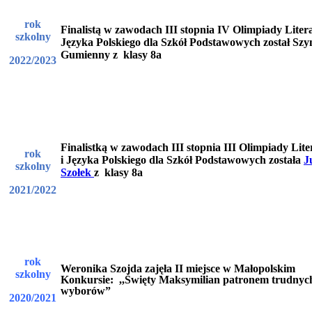
rok
Finalistą w zawodach III stopnia IV Olimpiady Litera
szkolny
Języka Polskiego dla Szkół Podstawowych został Sz
Gumienny z klasy 8a
2022/2023
Finalistką w zawodach III stopnia III Olimpiady Lite
rok
i Języka Polskiego dla Szkół Podstawowych została
J
szkolny
Szołek
z klasy 8a
2021/2022
rok
Weronika Szojda zajęła II miejsce w Małopolskim
szkolny
Konkursie: ,,Święty Maksymilian patronem trudnyc
wybor
ów”
2020/2021