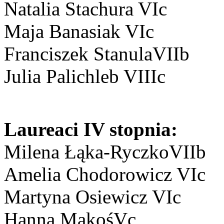
Natalia Stachura VIc
Maja Banasiak VIc
Franciszek StanulaVIIb
Julia Palichleb VIIIc
Laureaci IV stopnia:
Milena Łąka-RyczkoVIIb
Amelia Chodorowicz VIc
Martyna Osiewicz VIc
Hanna MakośVc