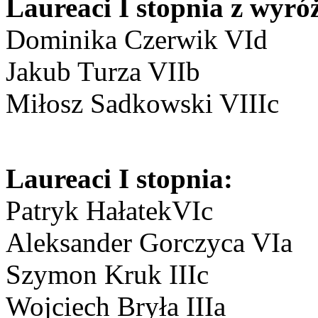
Laureaci I stopnia z wyró
Dominika Czerwik VId
Jakub Turza VIIb
Miłosz Sadkowski VIIIc
Laureaci I stopnia:
Patryk HałatekVIc
Aleksander Gorczyca VIa
Szymon Kruk IIIc
Wojciech Bryła IIIa