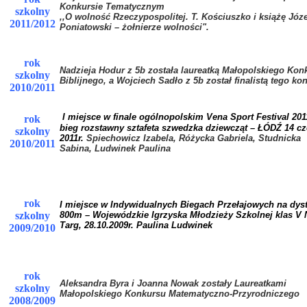
Konkursie Tematycznym
szkolny
,,O wolność Rzeczypospolitej. T. Kościuszko i książę Józe
2011/2012
Poniatowski – żołnierze wolności".
rok
Nadzieja Hodur z 5b została laureatką Małopolskiego Kon
szkolny
Biblijnego, a Wojciech Sadło z 5b został finalistą tego ko
2010/2011
I miejsce w finale ogólnopolskim Vena Sport Festival 201
rok
bieg rozstawny sztafeta szwedzka dziewcząt – ŁÓDŹ 14 c
szkolny
2011r.
Spiechowicz Izabela, Różycka Gabriela, Studnicka
2010/2011
Sabina, Ludwinek Paulina
rok
I miejsce w Indywidualnych Biegach Przełajowych na dys
szkolny
800m – Wojewódzkie Igrzyska Młodzieży Szkolnej klas V
Targ, 28.10.2009r. Paulina Ludwinek
2009/2010
rok
Aleksandra Byra i Joanna Nowak zostały Laureatkami
szkolny
Małopolskiego Konkursu Matematyczno-Przyrodniczego
2008/2009