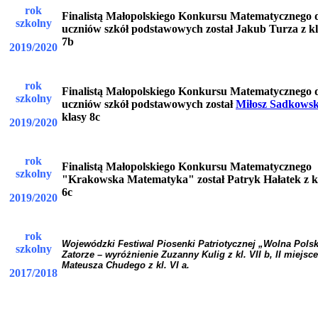
rok
Finalistą Małopolskiego Konkursu Matematycznego 
szkolny
uczniów szkół podstawowych został Jakub Turza z k
7b
2019/2020
rok
Finalistą Małopolskiego Konkursu Matematycznego 
szkolny
uczniów szkół podstawowych został
Miłosz Sadkows
klasy 8c
2019/2020
rok
Finalistą Małopolskiego Konkursu Matematycznego
szkolny
"Krakowska Matematyka" został Patryk Hałatek z k
6c
2019/2020
rok
Wojewódzki Festiwal Piosenki Patriotycznej „Wolna Pols
szkolny
Zatorze – wyróżnienie Zuzanny Kulig z kl. VII b, II miejsce
Mateusza Chudego z kl. VI a.
2017/2018