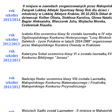
II miejsce w zawodach zorganizowanych przez Małopolsk
Związek Lekkiej Atletyki Sportowy Nowy Rok dla dzieci i
rok
młodzieży w Lekkiej Atletyce Kraków, 04.10.2013r.Skład d
szkolny
dziewcząt: Kolber Oliwia, Stokłosa Karolina, Głowa Natali
2013/2014
Bagier Aleksandra, Wieczorek Julia, Wojtacha Monika,
Czebieniak Klaudia.
Izabela Kita uczennica klasy 6c została laureatką w IV edyc
rok
Ogólnopolskiego Konkursu Historycznego "Losy Bliskich 
szkolny
Dalekich - życie Polaków w latach 1914-1989" organizowa
2012/2013
przez Małopolskiego Kuratora Oświaty w Krakowie
rok
Katarzyna Sokal uczennica klasy VI a została laureatką XV
szkolny
Konkursu Biblijnego "Jonasz"
2012/2013
rok
Nadzieja Hodur uczennica klasy VIb została Laureatką
szkolny
Małopolskiego Konkursu Matematycznego i Finalistką
Małopolskiego Konkursu Przyrodniczego
2011/2012
Wojciech Sadło został Laureatem - II miejsce w Małopols
rok