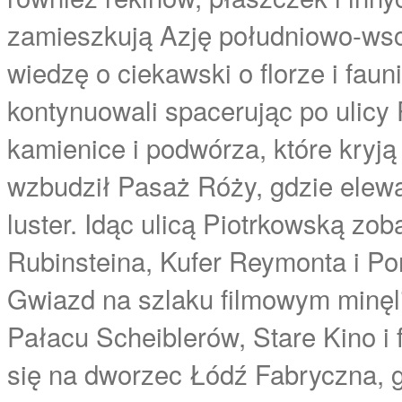
zamieszkują Azję południowo-wsc
wiedzę o ciekawski o florze i fau
kontynuowali spacerując po ulicy 
kamienice i podwórza, które kryją
wzbudził Pasaż Róży, gdzie elew
luster. Idąc ulicą Piotrkowską zo
Rubinsteina, Kufer Reymonta i P
Gwiazd na szlaku filmowym minę
Pałacu Scheiblerów, Stare Kino i 
się na dworzec Łódź Fabryczna, 