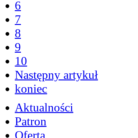
6
7
8
9
10
Następny artykuł
koniec
Aktualności
Patron
Oferta