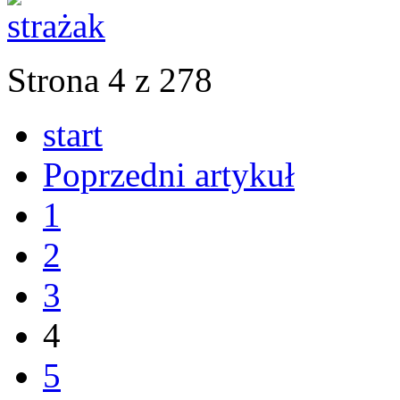
Strona 4 z 278
start
Poprzedni artykuł
1
2
3
4
5