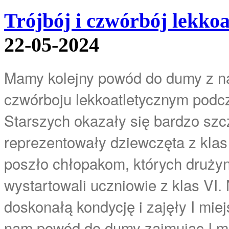
Trójbój i czwórbój lekkoa
22-05-2024
Mamy kolejny powód do dumy z nas
czwórboju lekkoatletycznym podcz
Starszych okazały się bardzo sz
reprezentowały dziewczęta z klas I
poszło chłopakom, których drużyna
wystartowali uczniowie z klas VI.
doskonałą kondycję i zajęły I mi
nam powód do dumy zajmując I mie