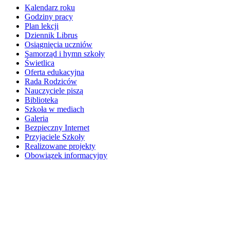
Kalendarz roku
Godziny pracy
Plan lekcji
Dziennik Librus
Osiągnięcia uczniów
Samorząd i hymn szkoły
Świetlica
Oferta edukacyjna
Rada Rodziców
Nauczyciele piszą
Biblioteka
Szkoła w mediach
Galeria
Bezpieczny Internet
Przyjaciele Szkoły
Realizowane projekty
Obowiązek informacyjny