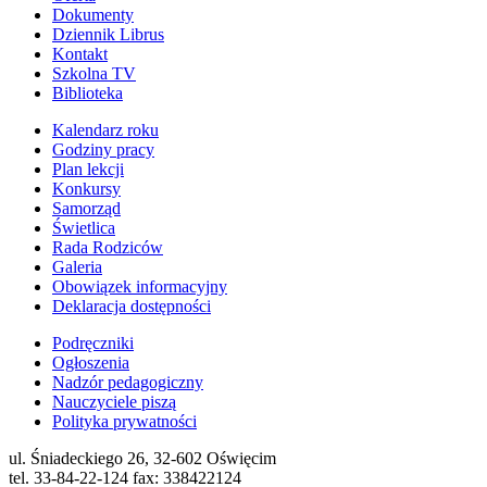
Dokumenty
Dziennik Librus
Kontakt
Szkolna TV
Biblioteka
Kalendarz roku
Godziny pracy
Plan lekcji
Konkursy
Samorząd
Świetlica
Rada Rodziców
Galeria
Obowiązek informacyjny
Deklaracja dostępności
Podręczniki
Ogłoszenia
Nadzór pedagogiczny
Nauczyciele piszą
Polityka prywatności
ul. Śniadeckiego 26, 32-602 Oświęcim
tel. 33-84-22-124 fax: 338422124