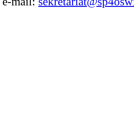
e-mail:
sekretariat@sp4osw