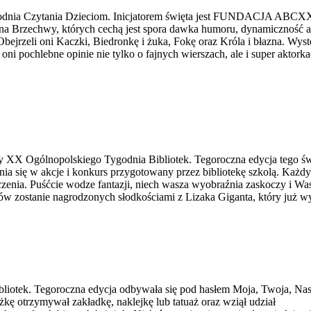
godnia Czytania Dzieciom. Inicjatorem święta jest FUNDACJA ABCXX
Jana Brzechwy, których cechą jest spora dawka humoru, dynamiczność
bejrzeli oni Kaczki, Biedronkę i żuka, Fokę oraz Króla i błazna. Wyst
i oni pochlebne opinie nie tylko o fajnych wierszach, ale i super akt
y XX Ogólnopolskiego Tygodnia Bibliotek. Tegoroczna edycja tego św
 się w akcje i konkurs przygotowany przez bibliotekę szkolą. Każdy
nia. Puśćcie wodze fantazji, niech wasza wyobraźnia zaskoczy i Was.
rów zostanie nagrodzonych słodkościami z Lizaka Giganta, który już wy
liotek. Tegoroczna edycja odbywała się pod hasłem Moja, Twoja, N
żkę otrzymywał zakładkę, naklejkę lub tatuaż oraz wziął udział