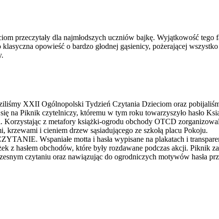
iom przeczytały dla najmłodszych uczniów bajkę. Wyjątkowość tego fak
 klasyczna opowieść o bardzo głodnej gąsienicy, pożerającej wszystko 
y.
odziliśmy XXII Ogólnopolski Tydzień Czytania Dzieciom oraz pobijaliś
się na Piknik czytelniczy, któremu w tym roku towarzyszyło hasło Ksią
ni. Korzystając z metafory książki-ogrodu obchody OTCD zorganizowa
, krzewami i cieniem drzew sąsiadującego ze szkołą placu Pokoju.
ZYTANIE. Wspaniałe motta i hasła wypisane na plakatach i transpare
ążek z hasłem obchodów, które były rozdawane podczas akcji. Piknik 
czesnym czytaniu oraz nawiązując do ogrodniczych motywów hasła p