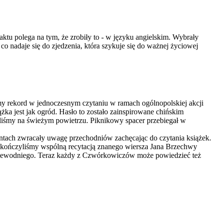
tu polega na tym, że zrobiły to - w języku angielskim. Wybrały
co nadaje się do zjedzenia, która szykuje się do ważnej życiowej
my rekord w jednoczesnym czytaniu w ramach ogólnopolskiej akcji
żka jest jak ogród. Hasło to zostało zainspirowane chińskim
liśmy na świeżym powietrzu. Piknikowy spacer przebiegał w
ntach zwracały uwagę przechodniów zachęcając do czytania książek.
zakończyliśmy wspólną recytacją znanego wiersza Jana Brzechwy
rzewodniego. Teraz każdy z Czwórkowiczów może powiedzieć też