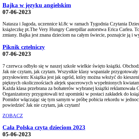
Bajka w języku angielskim
07-06-2023
Natasza i Jagoda, uczennice kl.8c w ramach Tygodnia Czytania Dziec
książeczkę pt.The Very Hungry Caterpillar autorstwa Erica Carlea. To
zmiany. Bajka jest znana dzieciom na całym świecie, poznajcie ją i w
Piknik cztelniczy
07-06-2023
7 czerwca odbyło się w naszej szkole wielkie święto książki. Obch
Jak nie czytam, jak czytam. Wszystkie klasy wspaniale przygotowały 
przysłowiem: Książka jest jak ogród, który można włożyć do kiesze
pięknych okolicznościach alejek spacerowych wypełnionych kwiatami
Każda klasa przebrana za bohaterów wybranej książki reklamowała C
Organizatorzy przygotowali też upominki w postaci zakładek do ksi
Pomidor włączając się tym samym w próbę pobicia rekordu w jedno
powiedzieć Jak nie czytam, jak czytam!
ZOBACZ
Cała Polska czyta dzieciom 2023
05-06-2023