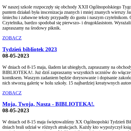
W naszej szkole rozpoczęły się obchody XXII Ogólnopolskiego Ty
puntem działań była inscenizacja znanych i mniej znanych wierszy 
śmiechu i zabawne teksty przypadły do gustu i naszym czytelnikom. O
Czytelnika, bardzo spodobał się pierwszo- i drugoklasistom. Wyrażal
zapraszamy na środowy piknik.
ZOBACZ
Tydzień bibliotek 2023
08-05-2023
W dniach od 8-15 maja, śladem lat ubiegłych, zapraszamy na obchod
BIBLIOTEKA!. Już dziś zapraszamy wszystkich uczniów do włączenia
komiksem. Waszym zadaniem będzie dorysowanie i dopisanie zakończe
nich stworzą galerię w holu szkoły. 15 najbardziej kreatywnych auto
ZOBACZ
Moja, Twoja, Nasza - BIBLIOTEKA!.
08-05-2023
W dniach od 8-15 maja świętowaliśmy XX Ogólnopolski Tydzień Bib
dniach brali udział w różnych atrakcjach. Każdy kto wypożyczył ksią