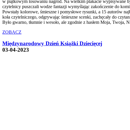
w piątkowym losowaniu nagród. Na wielkim plakacie wypisywane były
czytelnicy puszczali wodze fantazji wymyślając zakończenie do kom
Powstały kolorowe, śmieszne i pomysłowe rysunki, a 15 autorów naj
koła czytelniczego, odgrywając śmieszne scenki, zachęcały do czytan
Było gwarno, tłumnie i wesoło, ale zgodnie z hasłem Moja, Twoj
ZOBACZ
Międzynarodowy Dzień Książki Dziecięcej
03-04-2023