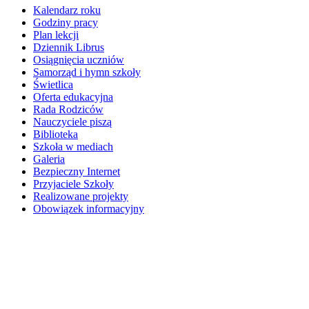
Kalendarz roku
Godziny pracy
Plan lekcji
Dziennik Librus
Osiągnięcia uczniów
Samorząd i hymn szkoły
Świetlica
Oferta edukacyjna
Rada Rodziców
Nauczyciele piszą
Biblioteka
Szkoła w mediach
Galeria
Bezpieczny Internet
Przyjaciele Szkoły
Realizowane projekty
Obowiązek informacyjny