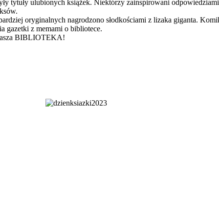
 tytuły ulubionych książek. Niektórzy zainspirowani odpowiedziami o
iksów.
bardziej oryginalnych nagrodzono słodkościami z lizaka giganta. Kom
ia gazetki z memami o bibliotece.
a, Nasza BIBLIOTEKA!