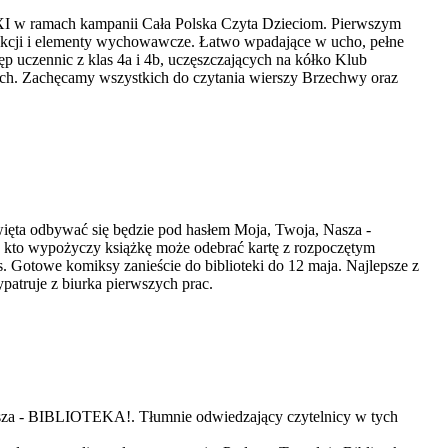
I w ramach kampanii Cała Polska Czyta Dzieciom. Pierwszym
 akcji i elementy wychowawcze. Łatwo wpadające w ucho, pełne
ęp uczennic z klas 4a i 4b, uczęszczających na kółko Klub
orkach. Zachęcamy wszystkich do czytania wierszy Brzechwy oraz
ięta odbywać się będzie pod hasłem Moja, Twoja, Nasza -
 kto wypożyczy książkę może odebrać kartę z rozpoczętym
 Gotowe komiksy zanieście do biblioteki do 12 maja. Najlepsze z
patruje z biurka pierwszych prac.
asza - BIBLIOTEKA!. Tłumnie odwiedzający czytelnicy w tych